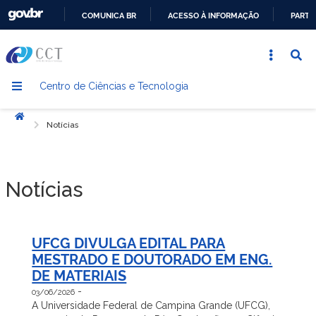
COMUNICA BR
ACESSO À INFORMAÇÃO
PARTI
IR
PARA
O
Centro de Ciências e Tecnologia
CONTEÚDO
Início
Notícias
Notícias
UFCG DIVULGA EDITAL PARA
MESTRADO E DOUTORADO EM ENG.
DE MATERIAIS
-
03/06/2026
A Universidade Federal de Campina Grande (UFCG),