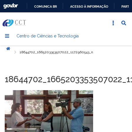
COMUNICA BR
ACESSO À INFORMAÇÃO
PARTI
IR
PARA
O
Centro de Ciências e Tecnologia
CONTEÚDO
Início
18644702_1665203353507022_1172960543_n
18644702_1665203353507022_1